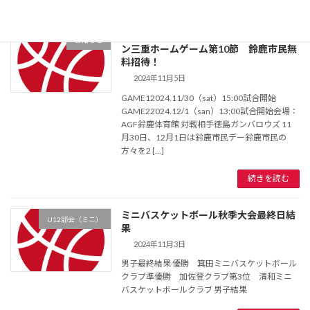
2024-25シーズン B3リーグヴィアティ
お知らせ
ン三重ホームゲーム第10節 鈴鹿市民無
料招待！
2024年11月5日
GAME12024.11/30（sat）15:00試合開始
GAME22024.12/1（san）13:00試合開始会場：
AGF鈴鹿体育館 対戦相手徳島ガンバロウズ 11
月30日、12月1日は鈴鹿市民デー鈴鹿市民の
方々を2 […]
続きを読む
ミニバスケットボール秋季大会最終日結
U12部会（ミニ）
果
2024年11月3日
男子最終結果 優勝 箕田ミニバスケットボール
クラブ準優勝 加佐登クラブ第3位 清和ミニ
バスケットボールクラブ 男子結果