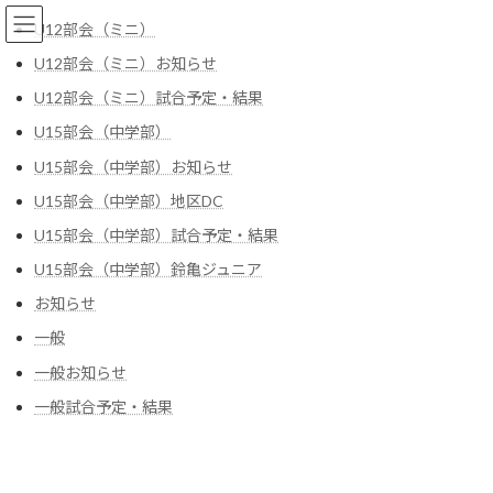
コ
ナ
U12部会（ミニ）
ン
ビ
テ
ゲ
U12部会（ミニ）お知らせ
ン
ー
U12部会（ミニ）試合予定・結果
ツ
シ
へ
ョ
2024年11月
U15部会（中学部）
ス
ン
キ
に
U15部会（中学部）お知らせ
ッ
移
U15部会（中学部）地区DC
プ
動
HOME
2024年11月
U15部会（中学部）試合予定・結果
U15部会（中学部）鈴亀ジュニア
鈴鹿市スポーツ協会主催講演会のご案内
お知らせ
お知らせ
2024年11月5日
一般
上記タイトルの講演会が開催されます。講師が
室伏さんでオリンピアンになります。滅多とな
一般お知らせ
い機会です。詳しくは下記をご覧ください。 ま
た質問・申し込みは各自でしていただきますよ
一般試合予定・結果
うによろしくお願いします。 「スポーツを止め
るな」 […]
続きを読む