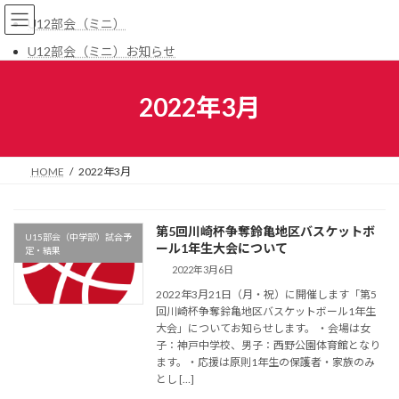
コ
ナ
U12部会（ミニ）
ン
ビ
テ
ゲ
U12部会（ミニ）お知らせ
ン
ー
U12部会（ミニ）試合予定・結果
ツ
シ
へ
ョ
2022年3月
U15部会（中学部）
ス
ン
キ
に
U15部会（中学部）お知らせ
ッ
移
U15部会（中学部）地区DC
プ
動
HOME
2022年3月
U15部会（中学部）試合予定・結果
U15部会（中学部）鈴亀ジュニア
第5回川崎杯争奪鈴亀地区バスケットボ
U15部会（中学部）試合予
お知らせ
ール1年生大会について
定・結果
2022年3月6日
一般
2022年3月21日（月・祝）に開催します「第5
一般お知らせ
回川崎杯争奪鈴亀地区バスケットボール1年生
大会」についてお知らせします。 ・会場は女
一般試合予定・結果
子：神戸中学校、男子：西野公園体育館となり
ます。・応援は原則1年生の保護者・家族のみ
とし […]