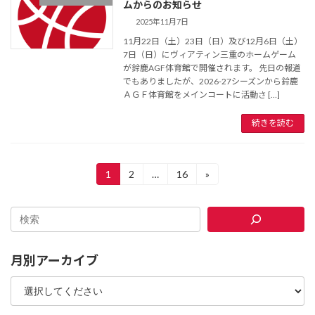
ムからのお知らせ
2025年11月7日
11月22日（土）23日（日）及び12月6日（土）
7日（日）にヴィアティン三重のホームゲーム
が鈴鹿AGF体育館で開催されます。 先日の報道
でもありましたが、2026-27シーズンから鈴鹿
ＡＧＦ体育館をメインコートに活動さ […]
続きを読む
投
1
2
…
16
»
固
固
固
定
定
定
稿
ペ
ペ
ペ
ー
ー
ー
の
ジ
ジ
ジ
ペ
月別アーカイブ
ー
ジ