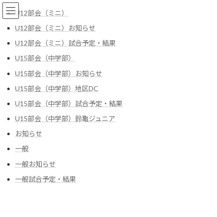
コ
ナ
U12部会（ミニ）
ン
ビ
テ
ゲ
U12部会（ミニ）お知らせ
ン
ー
U12部会（ミニ）試合予定・結果
ツ
シ
へ
ョ
管理者
U15部会（中学部）
ス
ン
キ
に
U15部会（中学部）お知らせ
ッ
移
U15部会（中学部）地区DC
プ
動
HOME
管理者
U15部会（中学部）試合予定・結果
U15部会（中学部）鈴亀ジュニア
鈴亀F1カップミニバスケットボール大会
U12部会（ミニ）
お知らせ
について
2026年7月12日
一般
8月15日16日に開催されます鈴亀F1カップミニ
一般お知らせ
バスケットボール大会の組み合わせ及び日程表
を掲載します。 男子組み合わせ 女子組み合わ
一般試合予定・結果
せ 日程表１ 日程表2
続きを読む