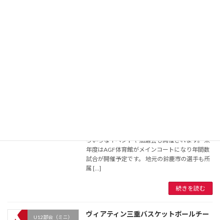
U15部会（中学部）
2026年3月10日
３月２０日に行われる１年生大会の組み合わせ
を配信します。 男子神戸中学校、女子大木中学
校となります。 組み合わせ
続きを読む
★ヴィアティン三重第 11節★ 12月６．
お知らせ
７日 鈴鹿AGF体育館
2025年11月26日
上記日程で開催されます。２階席は無料で観戦
できます。 詳しくはチラシをご覧ください。い
ろいろなイベントや抽選会も開催されます。 来
年度はAGF体育館がメインコートになり年間数
試合が開催予定です。 地元の鈴鹿市の選手も所
属 […]
続きを読む
ヴィアティン三重バスケットボールチー
U12部会（ミニ）