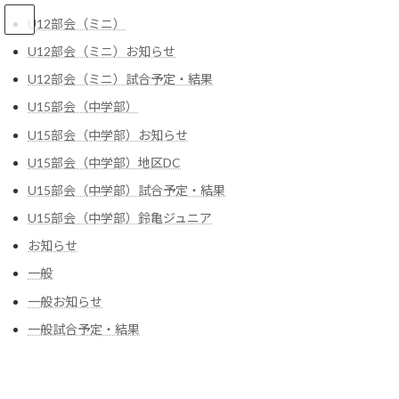
コ
ナ
U12部会（ミニ）
ン
ビ
テ
ゲ
U12部会（ミニ）お知らせ
ン
ー
U12部会（ミニ）試合予定・結果
ツ
シ
へ
ョ
U15部会（中学部）
U15部会（中学部）
ス
ン
キ
に
U15部会（中学部）お知らせ
ッ
移
U15部会（中学部）地区DC
プ
動
HOME
U15部会（中学部）
令和7年度鈴亀地区総合体育大会最終結果
U15部会（中学部）試合予定・結果
U15部会（中学部）鈴亀ジュニア
令和7年度鈴亀地区総合体育大会
お知らせ
最終結果
一般
一般お知らせ
最
2025年7月5日
2025年7月5日
管理者
終
一般試合予定・結果
更
男子 優勝 千代崎 2位 大木 3位 鼓ヶ浦・白鳥
新
日
時
女子 優勝 白子 2位 千代崎 3位 創徳・神戸