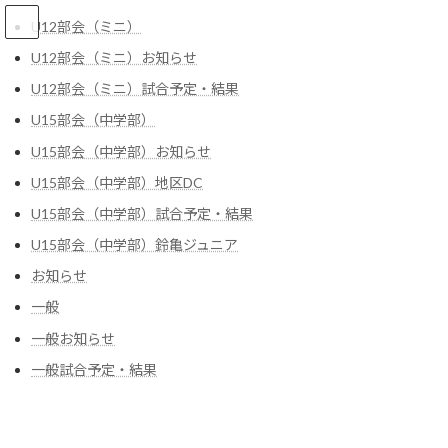
コ
ナ
U12部会（ミニ）
ン
ビ
テ
ゲ
U12部会（ミニ）お知らせ
ン
ー
U12部会（ミニ）試合予定・結果
ツ
シ
へ
ョ
U12部会（ミニ）
U15部会（中学部）
ス
ン
キ
に
U15部会（中学部）お知らせ
ッ
移
U15部会（中学部）地区DC
プ
動
HOME
U12部会（ミニ）
鈴亀U12春季リーグ戦順位決定戦の結果（4/27分）
U15部会（中学部）試合予定・結果
U15部会（中学部）鈴亀ジュニア
鈴亀U12春季リーグ戦順位決定戦
お知らせ
の結果（4/27分）
一般
一般お知らせ
最
2024年4月27日
2024年4月27日
管理者
終
一般試合予定・結果
更
【男子4位〜6位決定】
新
稲生VS愛宕41-77
日
時
稲生VS旭が丘36-85