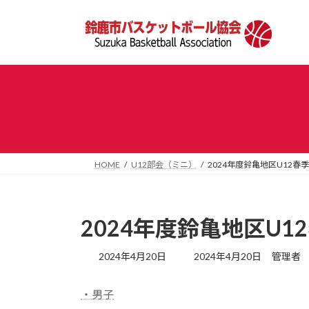
コ
ナ
ン
ビ
テ
ゲ
ン
ー
ツ
シ
へ
ョ
ス
ン
キ
に
ッ
移
プ
動
HOME
U12部会（ミニ）
2024年度鈴亀地区U12
2024年度鈴亀地区U
最
2024年4月20日
2024年4月20日
管理者
終
更
・男子
新