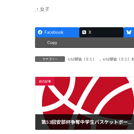
日
時
・女子
:
Facebook
X
Copy
U12部会（ミニ）
、
U12部会（ミニ）
カテゴリー
前の記事
第53回安部杯争奪中学生バスケットボール大会組合せ