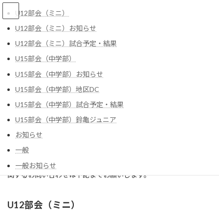
コ
ナ
U12部会（ミニ）
ン
ビ
テ
ゲ
U12部会（ミニ）お知らせ
ン
ー
U12部会（ミニ）試合予定・結果
ツ
シ
へ
ョ
お問い合わせ
U15部会（中学部）
ス
ン
キ
に
U15部会（中学部）お知らせ
ッ
移
U15部会（中学部）地区DC
プ
動
HOME
お問い合わせ
U15部会（中学部）試合予定・結果
U15部会（中学部）鈴亀ジュニア
鈴鹿市バスケットボール協会
お知らせ
会長 田中 淳一
一般
「ミニ部会（U12）」「中学部会（U15）」「一般」のそれぞれに
一般お知らせ
関するお問い合わせは下記までお願いします。
一般試合予定・結果
U12部会（ミニ）